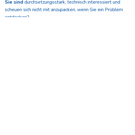
Sie sind
durchsetzungsstark, technisch interessiert und
scheuen sich nicht mit anzupacken, wenn Sie ein Problem
entdecken?
Sie haben
einen Blick für das Detail, verlieren das
Gesamtbild aber nicht aus den Augen?
Sie arbeiten
gerne mit Menschen zusammen und teilen
Ihre Motivation gerne mit Ihren Kollegen?
Sie bringen
gute Kenntnisse in MS-Office speziell in Excel
und Outlook mit?
Wenn Sie sich angesprochen fühlen und eine
herausfordernde Aufgabe suchen, freuen wir uns auf Ihre
Bewerbung mit Angaben zu Ihrer Gehaltsvorstellung und
Ihres möglichen Eintrittstermins. Bitte senden Sie uns Ihre
Bewerbungsunterlagen über unser Bewerbungsportal. Wir
weisen darauf hin, dass postalisch eingehende
Bewerbungsunterlagen nicht zurückgesandt werden.